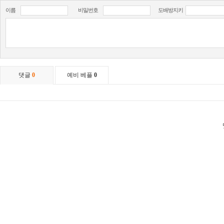
이름
비밀번호
도배방지키
댓글
0
예비 베플
0