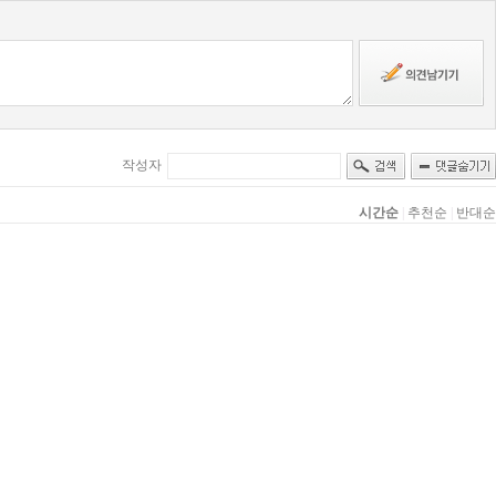
작성자
시간순
|
추천순
|
반대순