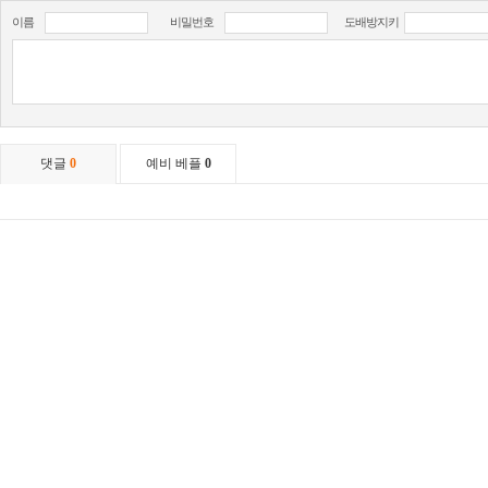
이름
비밀번호
도배방지키
댓글
0
예비 베플
0