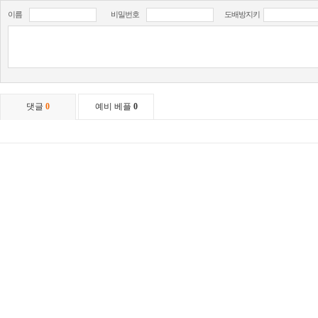
이름
비밀번호
도배방지키
댓글
0
예비 베플
0