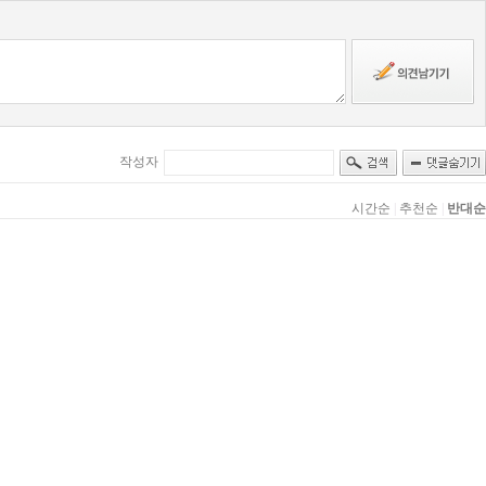
작성자
시간순
|
추천순
|
반대순