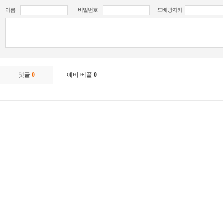
이름
비밀번호
도배방지키
댓글
0
예비 베플
0