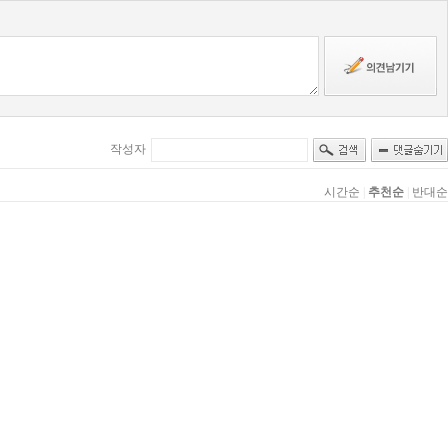
작성자
시간순
|
추천순
|
반대순