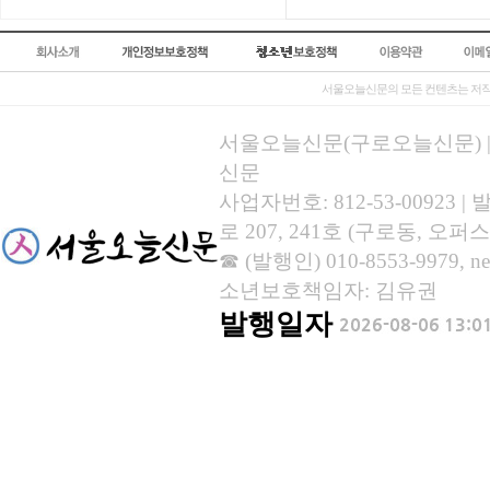
서울오늘신문의 모든 컨텐츠는 저작
서울오늘신문(구로오늘신문) | 등록
신문
사업자번호: 812-53-00923
로 207, 241호 (구로동, 오퍼스
☎ (발행인) 010-8553-9979, new
소년보호책임자: 김유권
발행일자