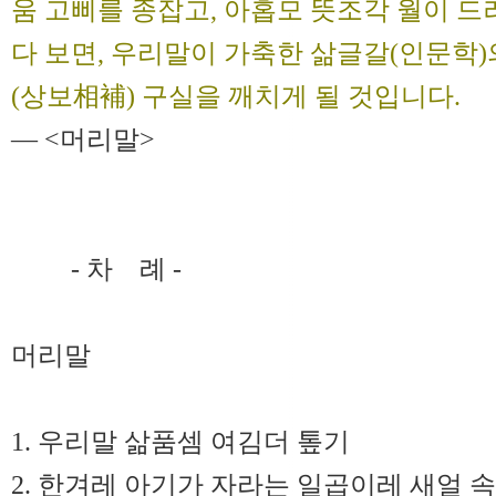
움 고삐를 종잡고, 아홉모 뜻조각 월이 드
다 보면, 우리말이 가축한 삶글갈(인문학
(상보相補) 구실을 깨치게 될 것입니다.
― <머리말>
- 차 례 -
머리말
1. 우리말 삶품셈 여김더 톺기
2. 한겨레 아기가 자라는 일곱이레 새얼 