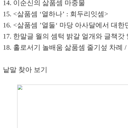
14. 이순신의 삶품셈 마중물
15. <삶품셈 ‘열하나’ : 회두리잇셈>
16. <삶품셈 ’열둘‘ 마당 아사달에서 대
17. 한말글 월의 셈턱 밝갈 얼개와 글책갓 알
18. 홀로서기 놀배움 삶품셈 줄기섶 차례 / 
낱말 찾아 보기