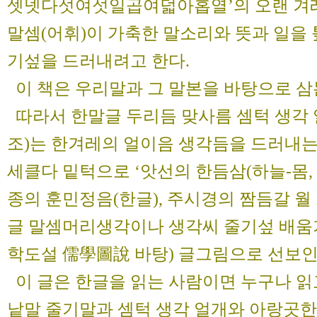
셋넷다섯여섯일곱여덟아홉열’의 오랜 겨
말셈(어휘)이 가축한 말소리와 뜻과 일을 
기섶을 드러내려고 한다.
이 책은 우리말과 그 말본을 바탕으로 삼
따라서 한말글 두리듬 맞사름 셈턱 생각 
조)는 한겨레의 얼이음 생각듬을 드러내
세클다 밑턱으로 ‘앗선의 한듬삼(하늘-몸, 듬
종의 훈민정음(한글), 주시경의 짬듬갈 월 
글 말셈머리생각이나 생각씨 줄기섶 배움
학도설 儒學圖說 바탕) 글그림으로 선보인
이 글은 한글을 읽는 사람이면 누구나 읽고
낱말 줄기말과 셈턱 생각 얼개와 아랑곳