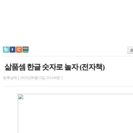
삶품셈 한글 숫자로 놀자 (전자책)
등록날짜 [ 2024년08월12일 23시44분 ]