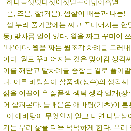
하나둘셋넷다섯여섯일곱여덟아홉열
온, 즈믄, 잘(거믄), 셈살이 배움과 나눔!
셈 누리 줄기말에는 짜고 꾸미어지는 한
동) 맞사름 얼이 있다. 월을 짜고 꾸미어
‘나’이다. 월을 짜는 월조각 차례를 드러
이다. 월로 꾸미어지는 것은 맞이감 생각
이를 깨닫고 말차례를 종잡는 일로 풀이말
다. 이를 바탕삼아 삶품셈(상수)의 생각
삶을 이끌어 온 삶품셈 셈턱 생각 얼개(상
어 살펴본다. 늘배움은 애바탕(기초)이 튼
이 애바탕이 무엇인지 알고 나면 나날살
기는 우리 삶을 더욱 넉넉하게 한다. 우리