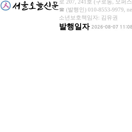
로 207, 241호 (구로동, 오퍼스
☎ (발행인) 010-8553-9979, new
소년보호책임자: 김유권
발행일자