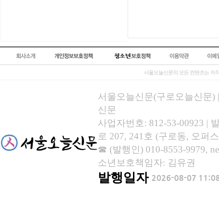
서울오늘신문의 모든 컨텐츠는 저작
서울오늘신문(구로오늘신문) | 등록
신문
사업자번호: 812-53-00923
로 207, 241호 (구로동, 오퍼스
☎ (발행인) 010-8553-9979, new
소년보호책임자: 김유권
발행일자