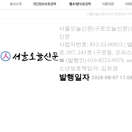
서울오늘신문의 모든 컨텐츠는 저작
서울오늘신문(구로오늘신문) | 등록
신문
사업자번호: 812-53-00923
로 207, 241호 (구로동, 오퍼스
☎ (발행인) 010-8553-9979, new
소년보호책임자: 김유권
발행일자