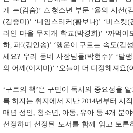
개 눈(김숨)’ △청소년 부문 ‘율의 시선(
(김중미)’ ‘네임스티커(황보나)’ ‘비스킷(
려인 마을 무지개 학교(박경희)’ ‘까먹어도
하, 파!(강인송)’ ‘행운이 구르는 속도(김
세요? 우리 동네 사장님들(박현주)’ ‘달팽
의 어깨(이지미)’ ‘오늘이 더 다정해져요(이
‘구로의 책’은 구민이 독서의 중요성을 알
록 하자는 취지에서 지난 2014년부터 시작
매년 성인, 청소년, 아동, 유아 등 4개 분
선정하며 선정된 도서를 함께 읽고 토론