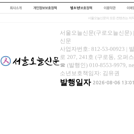
서울오늘신문의 모든 컨텐츠는 저작
서울오늘신문(구로오늘신문) | 등록
신문
사업자번호: 812-53-00923
로 207, 241호 (구로동, 오퍼스
☎ (발행인) 010-8553-9979, new
소년보호책임자: 김유권
발행일자