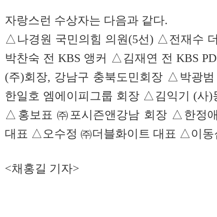
자랑스런 수상자는 다음과 같다.
△나경원 국민의힘 의원(5선) △전재수 더
박찬숙 전 KBS 앵커 △김재연 전 KBS 
(주)회장, 강남구 충북도민회장 △박광
한일호 엠에이피그룹 회장 △김익기 (사
△홍보표 ㈜포시즌앤강남 회장 △한정애
대표 △오수정 ㈜더블화이트 대표 △이동
<채홍길 기자>