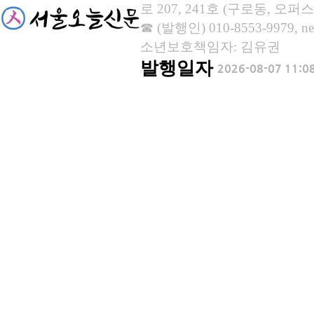
로 207, 241호 (구로동, 오퍼스
☎ (발행인) 010-8553-9979, new
소년보호책임자: 김유권
발행일자