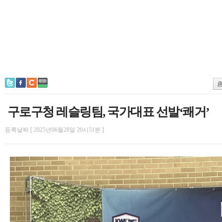
구로구청 레슬링팀, 국가대표 선발‘쾌거’
등록날짜 [ 2025년06월28일 20시51분 ]