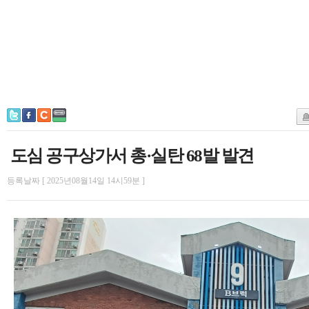
도심 공구상가서 총·실탄 68발 발견
등록날짜 [ 2025년08월14일 14시59분 ]