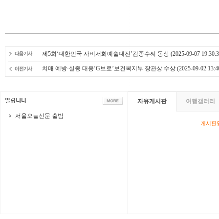
제5회‘대한민국 사비서화예술대전’김종수씨 동상
(2025-09-07 19:30:3
치매 예방·실종 대응‘G브로’보건복지부 장관상 수상
(2025-09-02 13:4
자유게시판
여행갤러리
서울오늘신문 출범
게시판영