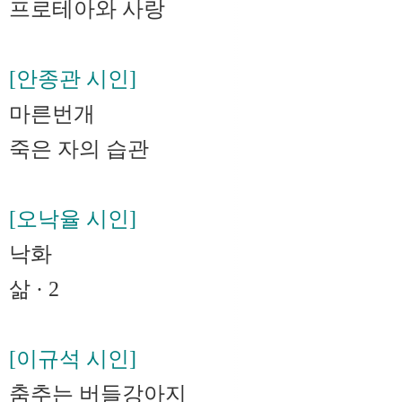
프로테아와 사랑
[안종관 시인]
마른번개
죽은 자의 습관
[오낙율 시인]
낙화
삶 · 2
[이규석 시인]
춤추는 버들강아지