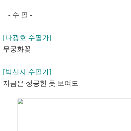
- 수 필 -
[나광호 수필가]
무궁화꽃
[박선자 수필가]
지금은 성공한 듯 보여도