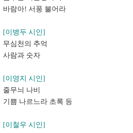
바람아! 서풍 불어라
[이병두 시인]
무심천의 추억
사람과 숫자
[이영지 시인]
줄무늬 나비
기쁨 나르느라 초록 등
[이철우 시인]