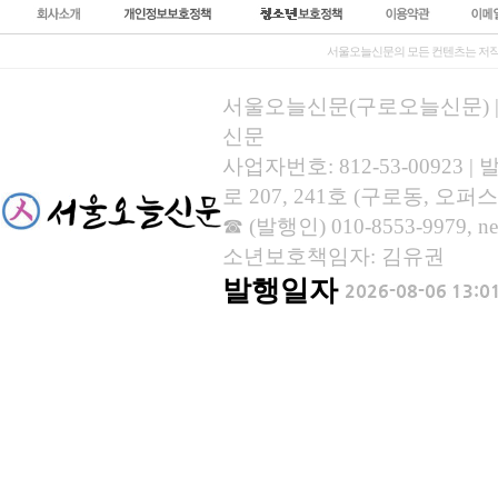
서울오늘신문의 모든 컨텐츠는 저작
서울오늘신문(구로오늘신문) | 등록
신문
사업자번호: 812-53-00923
로 207, 241호 (구로동, 오퍼스
☎ (발행인) 010-8553-9979, new
소년보호책임자: 김유권
발행일자