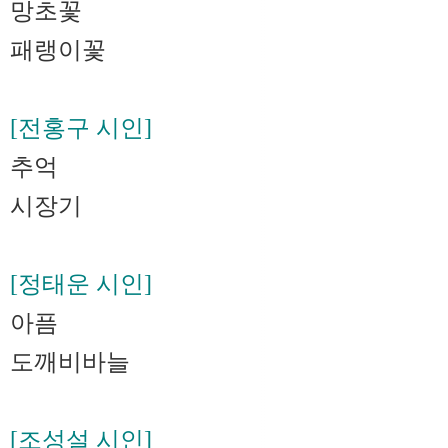
망초꽃
패랭이꽃
[전홍구 시인]
추억
시장기
[정태운 시인]
아픔
도깨비바늘
[조성설 시인]