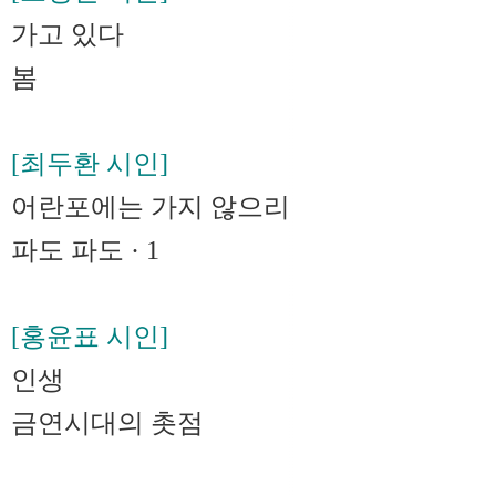
가고 있다
봄
[최두환 시인]
어란포에는 가지 않으리
파도 파도 · 1
[홍윤표 시인]
인생
금연시대의 촛점