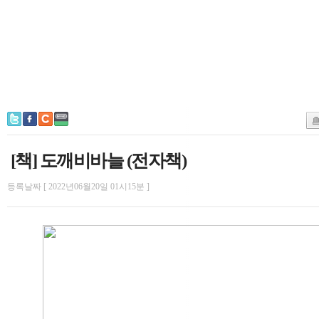
[책] 도깨비바늘 (전자책)
등록날짜 [ 2022년06월20일 01시15분 ]