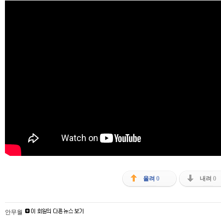
올려
0
내려
0
안무월