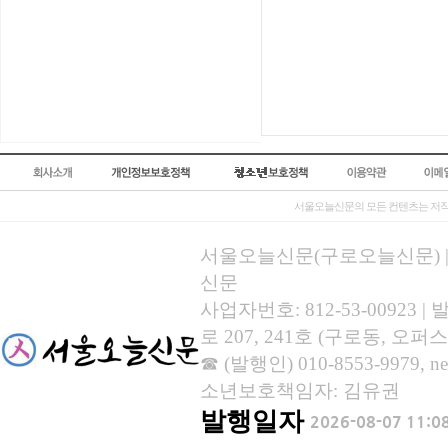
서울오늘신문의 모든 컨텐츠는 저작
서울오늘신문(구로오늘신문) | 등록
신문
사업자번호: 812-53-00923
로 207, 241호 (구로동, 오퍼스
☎ (발행인) 010-8553-9979, new
소년보호책임자: 김유권
발행일자