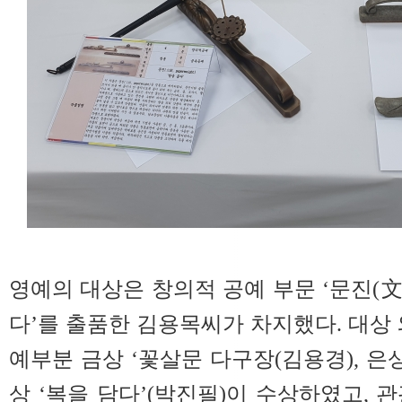
영예의 대상은 창의적 공예 부문 ‘문진(文鎭, p
다’를 출품한 김용목씨가 차지했다. 대상
예부분 금상 ‘꽃살문 다구장(김용경), 은상 
상 ‘복을 담다’(박진필)이 수상하였고, 