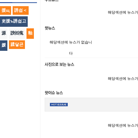
援щ
誘쇱＜
해당섹션에 뉴스가
吏援ъ誘쇱고
源
諛⑹寃
釉
해당섹션에 뉴스가 없습니
蹂닿굔
媛
다
해당섹션에 뉴스가
해당섹션에 뉴스가