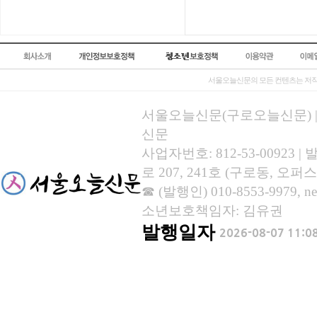
서울오늘신문의 모든 컨텐츠는 저작
서울오늘신문(구로오늘신문) | 등록
신문
사업자번호: 812-53-00923
로 207, 241호 (구로동, 오퍼스
☎ (발행인) 010-8553-9979, new
소년보호책임자: 김유권
발행일자