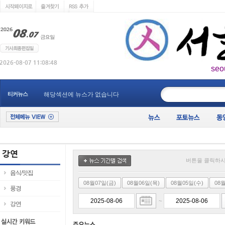
seo
____________
티커뉴스
해당섹션에 뉴스가 없습니다
버튼을 클릭하시
음식/맛집
08월07일(금)
08월06일(목)
08월05일(수)
08
풍경
~
강연