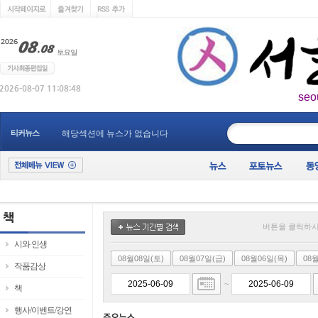
seo
____________
티커뉴스
해당섹션에 뉴스가 없습니다
버튼을 클릭하시
시와 인생
08월08일(토)
08월07일(금)
08월06일(목)
08
작품감상
~
책
행사/이벤트/강연