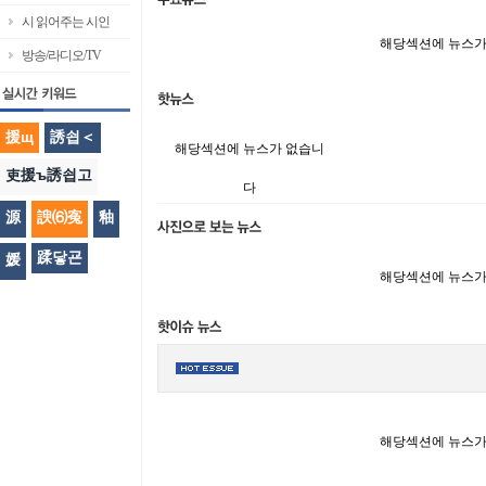
시 읽어주는 시인
해당섹션에 뉴스가
방송/라디오/TV
援щ
誘쇱＜
해당섹션에 뉴스가 없습니
吏援ъ誘쇱고
다
源
諛⑹寃
釉
蹂닿굔
媛
해당섹션에 뉴스가
해당섹션에 뉴스가