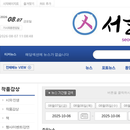
seo
____________
티커뉴스
해당섹션에 뉴스가 없습니다
버튼을 클릭하시
시와 인생
08월07일(금)
08월06일(목)
08월05일(수)
08
작품감상
~
책
행사/이벤트/강연