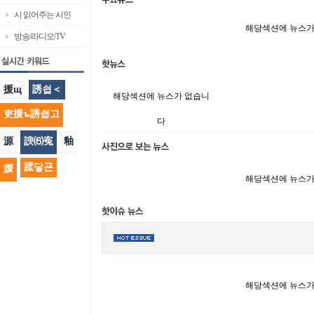
시 읽어주는 시인
해당섹션에 뉴스가
방송/라디오/TV
援щ
誘쇱＜
해당섹션에 뉴스가 없습니
吏援ъ誘쇱고
다
源
諛⑹寃
釉
蹂닿굔
媛
해당섹션에 뉴스가
해당섹션에 뉴스가