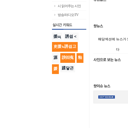
시 읽어주는 시인
방송/라디오/TV
援щ
誘쇱＜
해당섹션에 뉴스가
吏援ъ誘쇱고
다
源
諛⑹寃
釉
蹂닿굔
媛