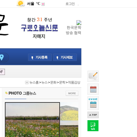
서울
°C
로그인
.
한국문학
방송 협력
뉴스홈
>
뉴스
>
문화
>
문학
>
작품감상