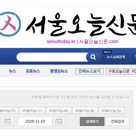
seoultoday.kr | 서울오늘신문.com
____________
버튼을 클릭하시면 기간별 해당 섹션의 뉴스를 검색할 수 있습니다.
8월06일(목)
08월05일(수)
08월04일(화)
08월03일(월)
08월02일(일)
~