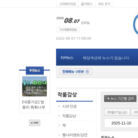
티커뉴스
해당섹션에 뉴스가 없습니다
[대중가요] 영
시와 인생
동리 회화나무
08월07일(금)
0
작품감상
책
행사/이벤트/강연