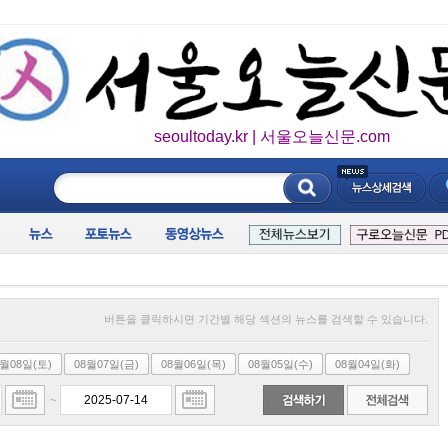
seoultoday.kr | 서울오늘신문.com
____________
버튼을 클릭하시면 기간별 해당 섹션의 뉴스를 검색할 수 있습니다.
8월08일(토)
08월07일(금)
08월06일(목)
08월05일(수)
08월04일(화)
~