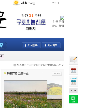
서울
°C
로그인
.
한국문학
방송 협력
뉴스홈
>
뉴스
>
문화
>
문학
>
방송/라디오/TV