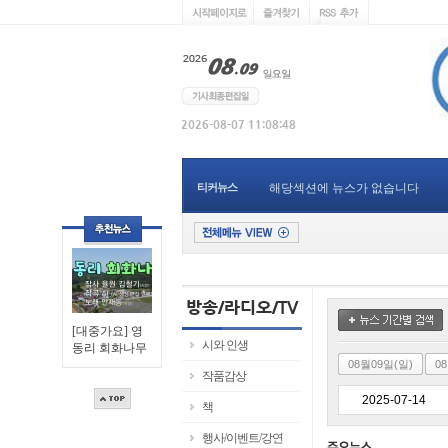
티커뉴스
해당섹션에 뉴스가 없습니다
[대중가요] 영
시와 인생
동리 회화나무
08월09일(일)
0
작품감상
책
행사/이벤트/강연