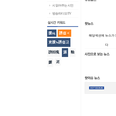
시 읽어주는 시인
방송/라디오/TV
援щ
誘쇱＜
해당섹션에 뉴스가
吏援ъ誘쇱고
다
諛⑹寃
源
釉
泥
媛