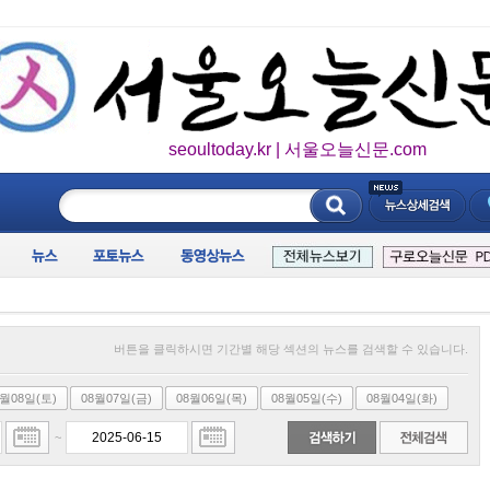
seoultoday.kr | 서울오늘신문.com
____________
버튼을 클릭하시면 기간별 해당 섹션의 뉴스를 검색할 수 있습니다.
8월08일(토)
08월07일(금)
08월06일(목)
08월05일(수)
08월04일(화)
~