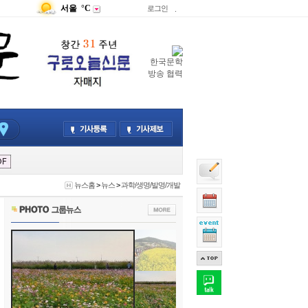
서울
°C
로그인
.
한국문학
방송 협력
뉴스홈
>
뉴스
>
과학/생명/발명/개발