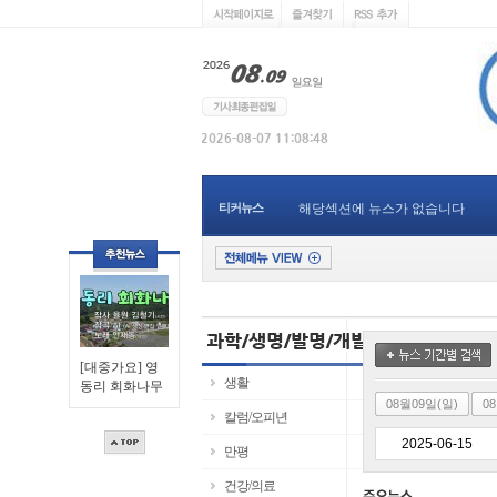
티커뉴스
해당섹션에 뉴스가 없습니다
[대중가요] 영
생활
동리 회화나무
08월09일(일)
0
칼럼/오피년
만평
건강/의료