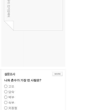
나와 촌수가 가장 먼 사람은?
고모
당숙
백부
숙부
외종형