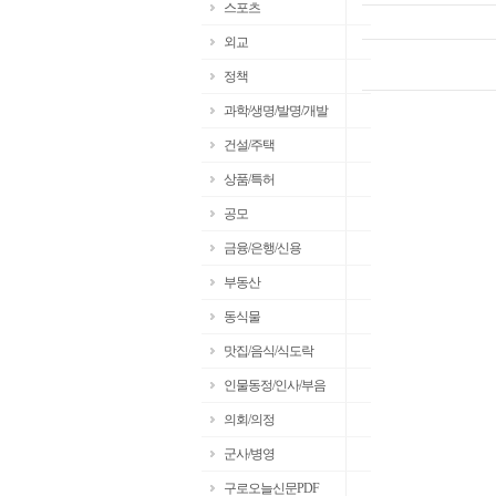
스포츠
외교
정책
과학/생명/발명/개발
건설/주택
상품/특허
공모
금융/은행/신용
부동산
동식물
맛집/음식/식도락
인물동정/인사/부음
의회/의정
군사/병영
구로오늘신문PDF