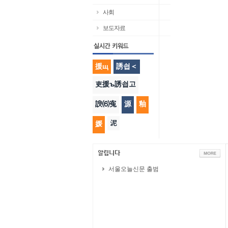
사회
보도자료
援щ
誘쇱＜
吏援ъ誘쇱고
諛⑹寃
源
釉
泥
媛
서울오늘신문 출범