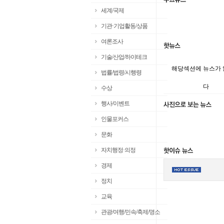
세계/국제
기관·기업활동/상품
여론조사
기술/산업/하이테크
해당섹션에 뉴스가
법률/법령/시행령
다
수상
행사/이벤트
인물포커스
문화
자치행정·의정
경제
정치
교육
관광/여행/민속/축제/명소