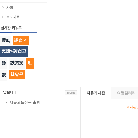
사회
보도자료
援щ
誘쇱＜
吏援ъ誘쇱고
源
諛⑹寃
釉
蹂닿굔
媛
자유게시판
여행갤러리
서울오늘신문 출범
게시판영