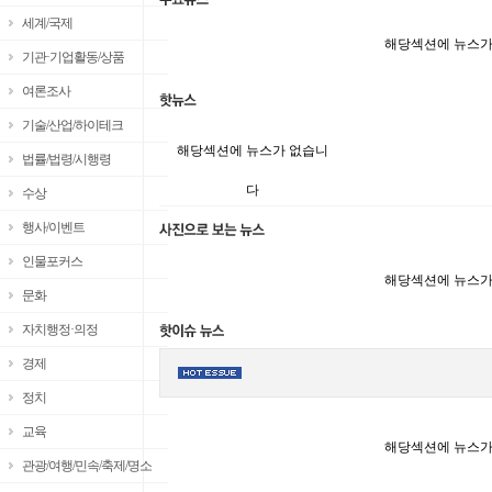
세계/국제
해당섹션에 뉴스가
기관·기업활동/상품
여론조사
기술/산업/하이테크
해당섹션에 뉴스가 없습니
법률/법령/시행령
다
수상
행사/이벤트
인물포커스
해당섹션에 뉴스가
문화
자치행정·의정
경제
정치
교육
해당섹션에 뉴스가
관광/여행/민속/축제/명소