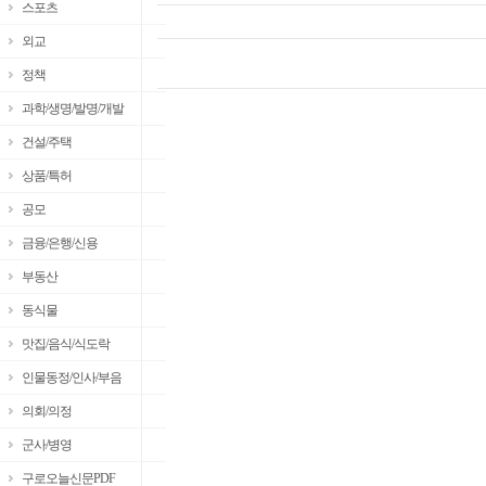
스포츠
외교
정책
과학/생명/발명/개발
건설/주택
상품/특허
공모
금융/은행/신용
부동산
동식물
맛집/음식/식도락
인물동정/인사/부음
의회/의정
군사/병영
구로오늘신문PDF