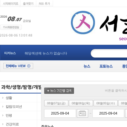
seo
____________
티커뉴스
해당섹션에 뉴스가 없습니다
버튼을 클릭하시
생활
08월07일(금)
08월06일(목)
08월05일(수)
08
칼럼/오피년
~
만평
건강/의료