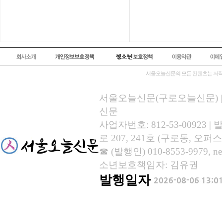
서울오늘신문의 모든 컨텐츠는 저작
서울오늘신문(구로오늘신문) | 등록
신문
사업자번호: 812-53-00923
로 207, 241호 (구로동, 오퍼스
☎ (발행인) 010-8553-9979, new
소년보호책임자: 김유권
발행일자