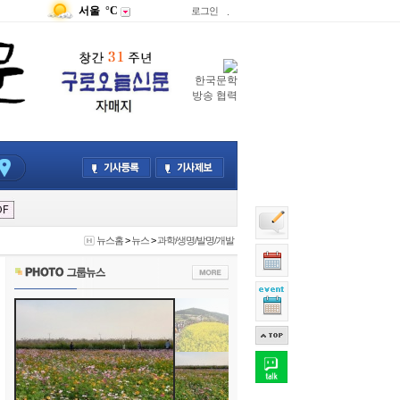
서울
°C
로그인
.
한국문학
방송 협력
뉴스홈
>
뉴스
>
과학/생명/발명/개발