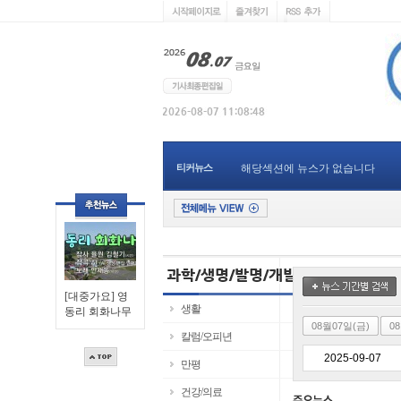
티커뉴스
해당섹션에 뉴스가 없습니다
[대중가요] 영
생활
동리 회화나무
08월07일(금)
0
칼럼/오피년
만평
건강/의료