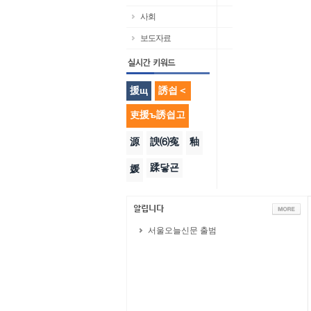
사회
보도자료
援щ
誘쇱＜
吏援ъ誘쇱고
源
諛⑹寃
釉
蹂닿굔
媛
서울오늘신문 출범