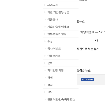
세계/국제
기관·기업활동/상품
여론조사
기술/산업/하이테크
해당섹션에 뉴스가
법률/법령/시행령
다
수상
행사/이벤트
인물포커스
문화
자치행정·의정
경제
정치
교육
관광/여행/민속/축제/명소