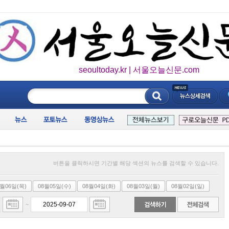
seoultoday.kr | 서울오늘신문.com
____________
버튼을 클릭하시면 기간별 해당 섹션의 뉴스를 검색할 수 있습니다.
8월06일(목)
08월05일(수)
08월04일(화)
08월03일(월)
08월02일(일)
~