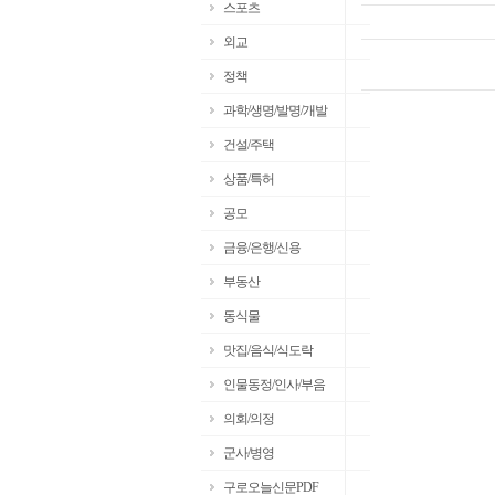
스포츠
외교
정책
과학/생명/발명/개발
건설/주택
상품/특허
공모
금융/은행/신용
부동산
동식물
맛집/음식/식도락
인물동정/인사/부음
의회/의정
군사/병영
구로오늘신문PDF