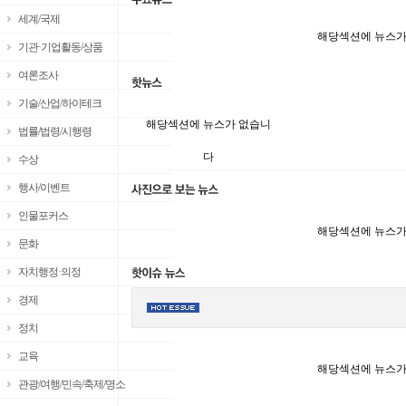
세계/국제
해당섹션에 뉴스가
기관·기업활동/상품
여론조사
기술/산업/하이테크
해당섹션에 뉴스가 없습니
법률/법령/시행령
다
수상
행사/이벤트
인물포커스
해당섹션에 뉴스가
문화
자치행정·의정
경제
정치
교육
해당섹션에 뉴스가
관광/여행/민속/축제/명소