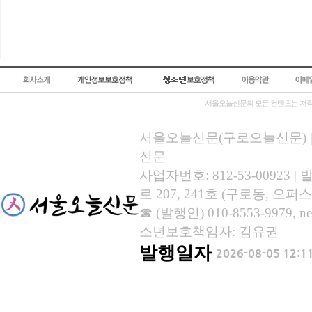
서울오늘신문의 모든 컨텐츠는 저작
서울오늘신문(구로오늘신문) | 등록
신문
사업자번호: 812-53-00923
로 207, 241호 (구로동, 오퍼스
☎ (발행인) 010-8553-9979, new
소년보호책임자: 김유권
발행일자