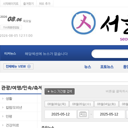
seo
____________
티커뉴스
해당섹션에 뉴스가 없습니다
버튼을 클릭하시
생활
08월06일(목)
08월05일(수)
08월04일(화)
08
칼럼/오피년
~
만평
건강/의료