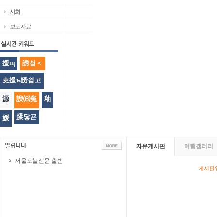
사회
보도자료
援щ
誘쇱＜
吏援ъ誘쇱고
源
諛⑹寃
釉
蹂닿굔
媛
자유게시판
여행갤러리
서울오늘신문 출범
게시판영