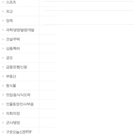
스포츠
외교
정책
과학/생명/발명/개발
건설/주택
상품/특허
공모
금융/은행/신용
부동산
동식물
맛집/음식/식도락
인물동정/인사/부음
의회/의정
군사/병영
구로오늘신문PDF