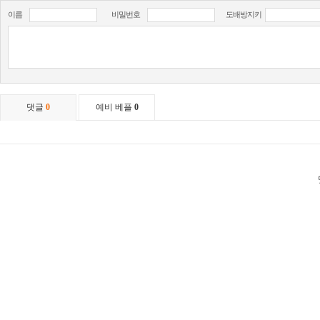
이름
비밀번호
도배방지키
댓글
0
예비 베플
0