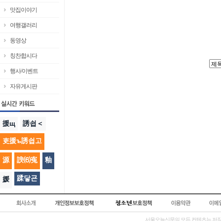
맛집이야기
여행갤러리
동영상
칭찬합시다
행사/이벤트
자유게시판
援щ
誘쇱＜
吏援ъ誘쇱고
源
諛⑹寃
釉
蹂닿굔
媛
서울오늘신문의 모든 컨텐츠는 저작