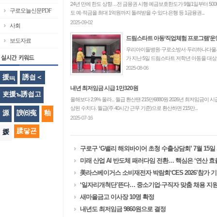
24년 만에 한도 상향…전 금융권 시행 예금보호한도가 9월1일부터 5
구로오늘신문PDF
도 예·적금을 최대 1억원까지 돌려받을 수 있다.은행 등 1금융권...
2025-09-02
사회
드림스타트 아동‘직업체험 프로그램’운
보도자료
우리아이들병원·구로소방서·두리하나다울서
가 지난 5일 드림스타트 저학년 아동을 대상
2025-08-06
援щ
誘쇱＜
내년 최저임금 시급 1만320원
吏援ъ誘쇱고
올해보다 2.9% 올라... 월급 환산땐 215만6880원 2026년 최저임금이 시
상된 수치다. 월급(주 40시간 근무 기준)으로 환산하면 215만...
源
諛⑹寃
釉
2025-07-16
蹂닿굔
媛
구로구 ‘G밸리 해외바이어 초청 수출상담회’ 7월 15일
미래 산업 AI 반도체 패러다임 전환… 핵심은 ‘연산 효
美라스베이거스 소비재전자 박람회‘CES 2026’참가 
‘일자리개척단’뜬다… 중소기업·구직자 맞춤 채용 지
새마을금고 이사장 10명 확정
내년도 최저임금 9860원으로 결정