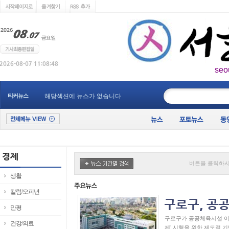
seo
____________
티커뉴스
해당섹션에 뉴스가 없습니다
버튼을 클릭하시
생활
칼럼/오피년
만평
구로구가 공공체육시설 이
건강/의료
제’ 시행을 위한 제도적 기