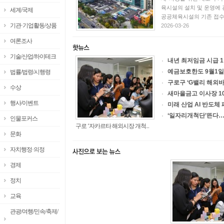
육시설의 설치 및 운영에 
세계/국제
공공체육시설의 기존 접수 
기관·기업활동/상품
2026-03-26
여론조사
기술/산업/하이테크
내년 최저임금 시급 1
예금보호한도 9월1일
법률/법령/시행령
구로구 ‘G밸리 해외바
수상
새마을금고 이사장 1
행사/이벤트
미래 산업 AI 반도체 
‘일자리개척단’뜬다… 
인물포커스
구로 ‘자카르타 해외시장 개척...
문화
자치행정·의정
경제
정치
교육
관광/여행/민속/축제/