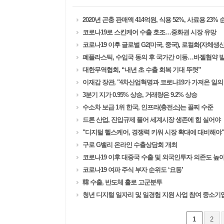
2020년 곤충 판매액 414억원, 식용 52%, 사료용 23% 
코로나19로 스킨케어 수출 호조…중화권 시장 유망
코로나19 이후 글로벌 G2(미국, 중국), 로컬화(자체생
폐플라스틱, 수입국 동의 후 국가간 이동…바젤협약 
대한무역협회, “내년 초 수출 회복 기대 뚜렷”
이재갑 장관, "4차산업혁명과 코로나19가 가져온 일의 
3분기 지가 0.95% 상승, 거래량은 9.2% 상승
수소차 보급 1위 한국, 인프라(충전소)는 꼴찌 수준​​ ​
드론 산업, 진입규제 풀어 세계시장 생존에 힘 실어야
"디지털 헬스케어, 경쟁력 키워 시장 확대에 대비해야"
구로 G밸리 온라인 수출상담회 개최
코로나19 이후 대중국 수출 및 외국인투자 의존도 높
코로나19 여파 주식 부자 순위도 ‘요동’
韓 수출, 반도체 홀로 고군분투
청년 디지털 일자리 및 일경험 지원 사업 참여 중소기
1
2