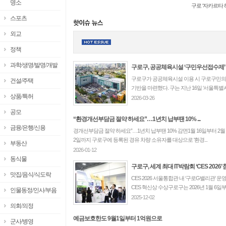
명소
구로 ‘자카르타 해
스포츠
외교
정책
과학/생명/발명/개발
구로구, 공공체육시설 ‘구민우선접수제’ 시행
구로구가 공공체육시설 이용 시 구로구민의 
건설/주택
기반을 마련했다. 구는 지난 16일 ‘서울특별
상품/특허
2026-03-26
공모
“환경개선부담금 절약 하세요”…1년치 납부땐 10% ...
금융/은행/신용
경개선부담금 절약 하세요”…1년치 납부땐 10% 감면1월 16일부터 2월
2일까지 구로구에 등록된 경유 차량 소유자를 대상으로 '환경...
부동산
2026-01-12
동식물
구로구, 세계 최대 IT박람회 ‘CES 2026’ 참
맛집/음식/식도락
CES 2026 서울통합관 내 ‘구로G밸리관
CES 혁신상 수상구로구는 2026년 1월 6
인물동정/인사/부음
2025-12-02
의회/의정
예금보호한도 9월1일부터 1억원으로
군사/병영