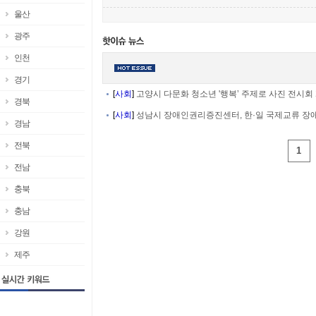
울산
광주
인천
경기
[
사회
]
고양시 다문화 청소년 '행복’ 주제로 사진 전시회 개
경북
[
사회
]
성남시 장애인권리증진센터, 한·일 국제교류 장애인
경남
전북
1
전남
충북
충남
강원
제주