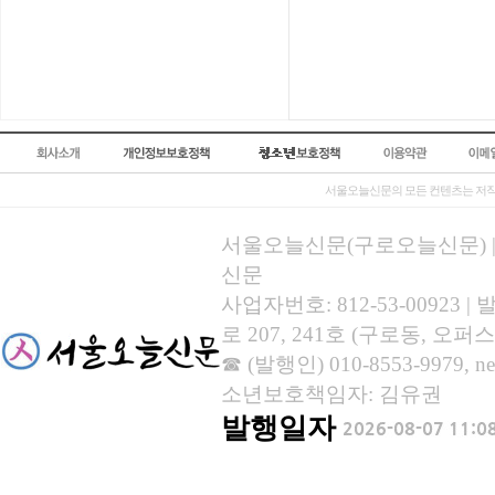
서울오늘신문의 모든 컨텐츠는 저작
서울오늘신문(구로오늘신문) | 등록
신문
사업자번호: 812-53-00923
로 207, 241호 (구로동, 오퍼스
☎ (발행인) 010-8553-9979, new
소년보호책임자: 김유권
발행일자