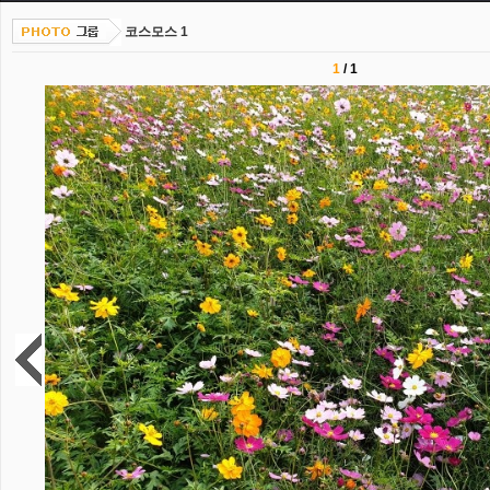
코스모스 1
1
/
1