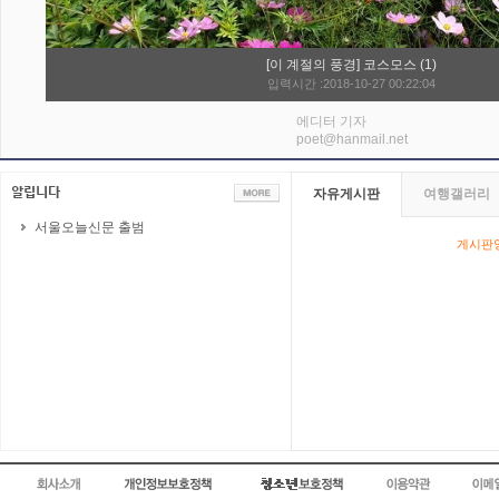
[이 계절의 풍경] 코스모스 (1)
입력시간 :2018-10-27 00:22:04
에디터 기자
poet@hanmail.net
자유게시판
여행갤러리
서울오늘신문 출범
게시판영