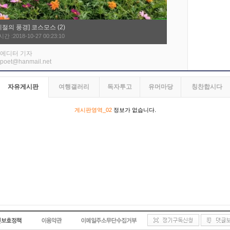
계절의 풍경] 코스모스 (2)
 :2018-10-27 00:23:10
에디터 기자
poet@hanmail.net
자유게시판
여행갤러리
독자투고
유머마당
칭찬합시다
게시판영역_02
정보가 없습니다.