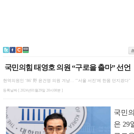
국민의힘 태영호 의원 “구로을 출마” 선언
현역의원인 ‘86' 野 윤건영 의원 겨냥… "'서울 서진'에 한몸 던지겠다"
등록날짜 [ 2024년01월29일 20시08분 ]
국민의
은 2