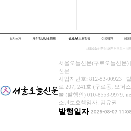
서울오늘신문의 모든 컨텐츠는 저작
서울오늘신문(구로오늘신문) | 등록
신문
사업자번호: 812-53-00923
로 207, 241호 (구로동, 오퍼스
☎ (발행인) 010-8553-9979, new
소년보호책임자: 김유권
발행일자