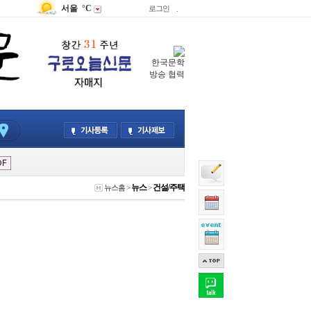
서울
°C
로그인
.
한국문학
방송 협력
뉴스
건설/주택
뉴스홈
>
>