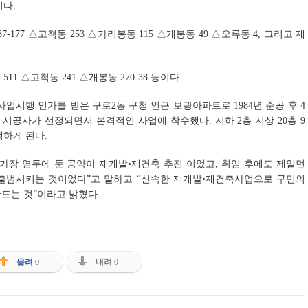
다.
77 △고척동 253 △가리봉동 115 △개봉동 49 △오류동 4, 그리고 재
1 △고척동 241 △개봉동 270-38 등이다.
시행 인가를 받은 구로2동 구청 인근 보광아파트로 1984년 준공 후 4
시공사가 선정되면서 본격적인 사업에 착수했다. 지하 2층 지상 20층 9
생하게 된다.
가장 염두에 둔 공약이 재개발•재건축 추진 이었고, 취임 후에도 제일먼
을 출범시키는 것이었다”고 말하고 “신속한 재개발•재건축사업으로 구민의
드는 것”이라고 밝혔다.
올려
0
내려
0