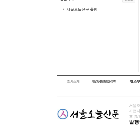
서울오늘신문 출범
서울오늘
사업자번
☎ (발행
발행