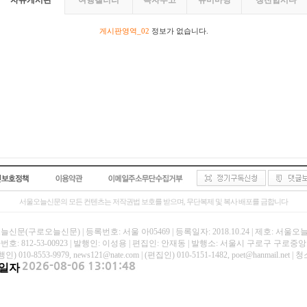
자유게시판
여행갤러리
독자투고
유머마당
칭찬합시다
게시판영역_02
정보가 없습니다.
서울오늘신문의 모든 컨텐츠는 저작권법 보호를 받으며, 무단복제 및 복사 배포를 금합니다
신문(구로오늘신문) | 등록번호: 서울 아05469 | 등록일자: 2018.10.24 | 제호: 서울
호: 812-53-00923 | 발행인: 이성용 | 편집인: 안재동 | 발행소: 서울시 구로구 구로중앙로
인) 010-8553-9979, news121@nate.com | (편집인) 010-5151-1482, poet@hanmail
일자