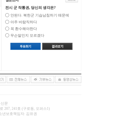
전시 군 작통권, 당신의 생각은?
안된다. 북한군 기습남침하기 때문에
아주 바람직하다
꼭 환수해야한다
무슨말인지 모르겠다
오늘신문
 207, 241호 (구로동, 오퍼스1)
.net | 청소년보호책임자: 김유권