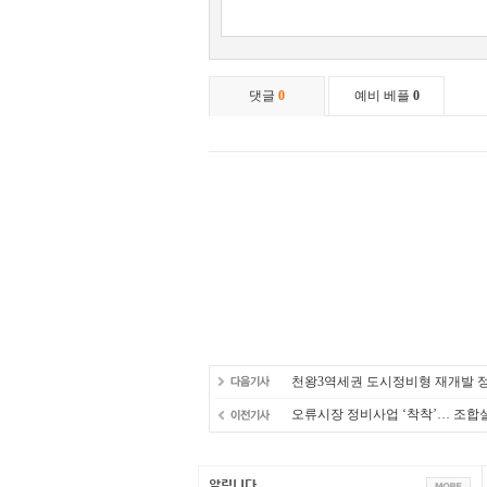
천왕3역세권 도시정비형 재개발 정
오류시장 정비사업 ‘착착’… 조합