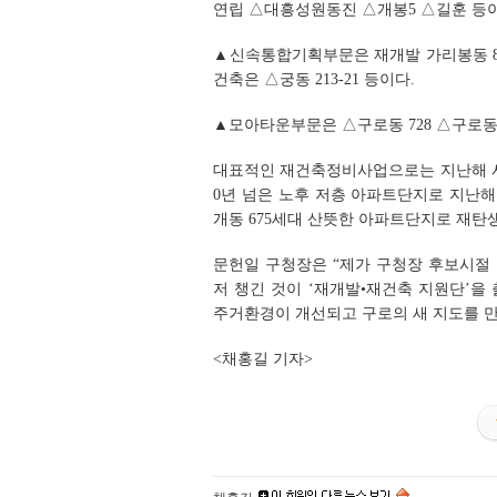
연립 △대흥성원동진 △개봉5 △길훈 등이
▲신속통합기획부문은 재개발 가리봉동 87-1
건축은 △궁동 213-21 등이다.
▲모아타운부문은 △구로동 728 △구로동 51
대표적인 재건축정비사업으로는 지난해 사업
0년 넘은 노후 저층 아파트단지로 지난해 
개동 675세대 산뜻한 아파트단지로 재탄
문헌일 구청장은 “제가 구청장 후보시절 
저 챙긴 것이 ‘재개발•재건축 지원단’
주거환경이 개선되고 구로의 새 지도를 만
<채홍길 기자>