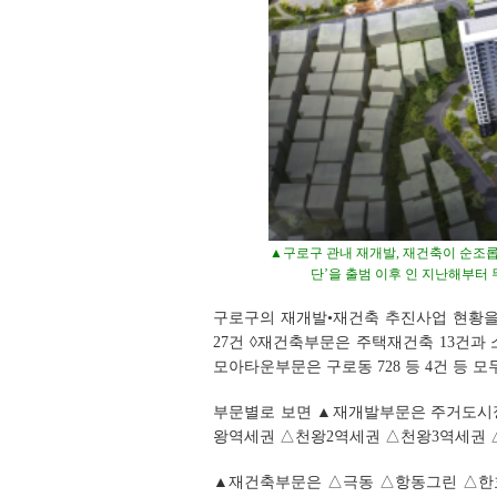
▲구로구 관내 재개발, 재건축이 순조롭
단’을 출범 이후 인 지난해부터
구로구의 재개발•재건축 추진사업 현황을
27건 ◊재건축부문은 주택재건축 13건과 
모아타운부문은 구로동 728 등 4건 등 모두
부문별로 보면 ▲재개발부문은 주거도시정
왕역세권 △천왕2역세권 △천왕3역세권 
▲재건축부문은 △극동 △항동그린 △한