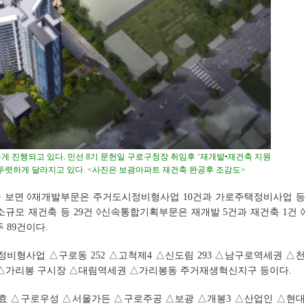
게 진행되고 있다. 민선 8기 문헌일 구로구청장 취임후 ‘재개발•재건축 지원
 뚜렷하게 달라지고 있다. <사진은 보광아파트 재건축 완공후 조감도>
 보면 ◊재개발부문은 주거도시정비형사업 10건과 가로주택정비사업 등
소규모 재건축 등 29건 ◊신속통합기획부문은 재개발 5건과 재건축 1건 ◊
 89건이다.
비형사업 △구로동 252 △고척제4 △신도림 293 △남구로역세권 △천
△가리봉 구시장 △대림역세권 △가리봉동 주거재생혁신지구 등이다.
효 △구로우성 △서울가든 △구로주공 △보광 △개봉3 △산업인 △현대