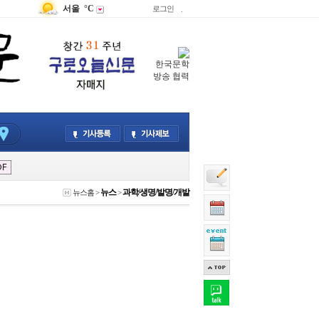
서울
°C
로그인
.
한국문학
방송 협력
뉴스
과학/생명/발명/개발
뉴스홈
>
>