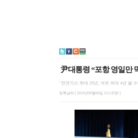
尹대통령 “포항 영일만 
"천연가스 최대 29년, 석유 최대 4년 쓸 수
등록날짜 [ 2024년06월04일 13시45분 ]