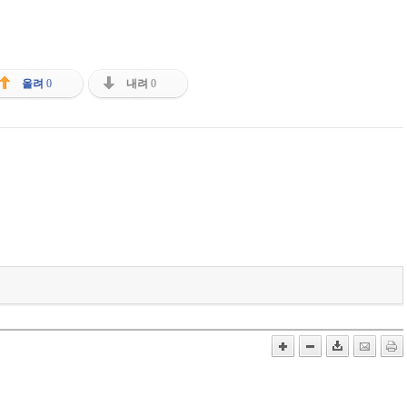
올려
0
내려
0