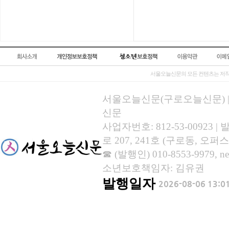
서울오늘신문의 모든 컨텐츠는 저작
서울오늘신문(구로오늘신문) | 등록
신문
사업자번호: 812-53-00923
로 207, 241호 (구로동, 오퍼스
☎ (발행인) 010-8553-9979, new
소년보호책임자: 김유권
발행일자