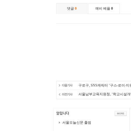
구로구, SNS캐릭터 ‘구스‧로이‧지
서울남부교육지원청, ‘학교시설개방
서울오늘신문 출범