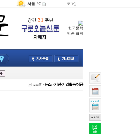
서울
°C
로그인
.
한국문학
방송 협력
뉴스
기관·기업활동/상품
뉴스홈
>
>