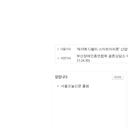
'제19회 G밸리 스마트마라톤' 산업
부산장애인총연합회 결혼상담소 아이웨
15:24:30)
서울오늘신문 출범