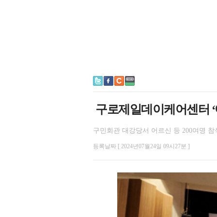
구로제일데이케어센터 ‘
구민회관 대강당서 어르신 등 200여명 참
등록날짜 [ 2024년07월24일 09시27분 ]