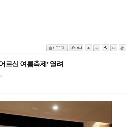
어르신 여름축제’ 열려
석