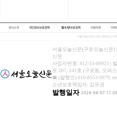
서울오늘신문의 모든 컨텐츠는 저작
서울오늘신문(구로오늘신문) | 등록
신문
사업자번호: 812-53-00923
로 207, 241호 (구로동, 오퍼스
☎ (발행인) 010-8553-9979, new
소년보호책임자: 김유권
발행일자