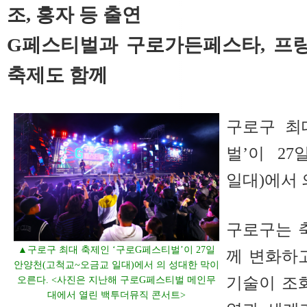
조, 홍자 등 출연
G페스티벌과 구로가든페스타, 프랑
축제도 함께
구로구 최
벌’이 2
일대)에서 
구로구는 
▲구로구 최대 축제인 ‘구로G페스티벌’이 27일
께 변화하
안양천(고척교~오금교 일대)에서 의 성대한 막이
기술이 조
오른다. <사진은 지난해 구로G페스티벌 메인무
대에서 열린 백투더뮤직 콘서트>