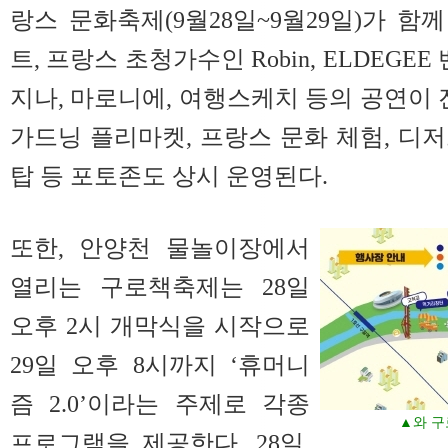
랑스 문화축제(9월28일~9월29일)가 함
트, 프랑스 초청가수인 Robin, ELDEGE
지나, 마로니에, 여행스케치 등의 공연이 
가드닝 플리마켓, 프랑스 문화 체험, 디
탑 등 포토존도 상시 운영된다.
또한, 안양천 물놀이장에서
열리는 구로책축제는 28일
오후 2시 개막식을 시작으로
29일 오후 8시까지 ‘휴머니
즘 2.0’이라는 주제로 각종
▲와 구
프로그램을 제공한다. 28일,