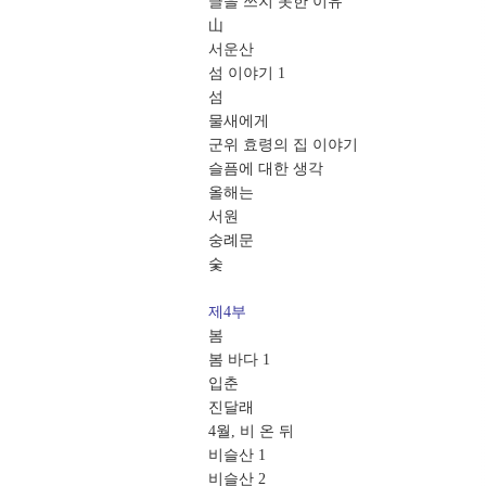
글을 쓰지 못한 이유
山
서운산
섬 이야기 1
섬
물새에게
군위 효령의 집 이야기
슬픔에 대한 생각
올해는
서원
숭례문
숯
제4부
봄
봄 바다 1
입춘
진달래
4월, 비 온 뒤
비슬산 1
비슬산 2