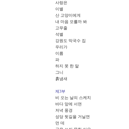
사랑은
이별
산 고양이에게
내 마음 모를까 봐
고무줄
석별
강원도 막국수 집
우리가
이름
파
하지 못 한 말
그니
흙냄새
제3부
비 오는 날의 스케치
바다 앞에 서면
저녁 풍경
성당 뒷길을 거닐면
먼 데