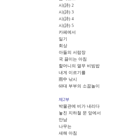
시(詩) 2
시(詩) 3
시(詩) 4
시(詩) 5
카페에서
일기
회상
아들의 서랍장
국 끓이는 아침
할머니의 열무 비빔밥
내게 이르기를
雨中 낚시
60대 부부의 소꿉놀이
제2부
박물관에 비가 내리다
놓친 지하철 문 앞에서
만남
나무는
새해 아침