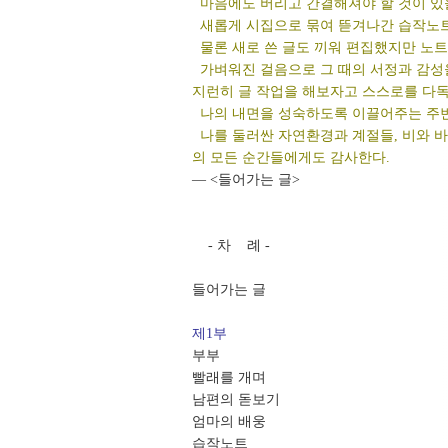
마음에도 버리고 간결해져야 할 것이 있
새롭게 시집으로 묶여 뜯겨나간 습작노
물론 새로 쓴 글도 끼워 편집했지만 노트
가벼워진 걸음으로 그 때의 서정과 감성을
지런히 글 작업을 해보자고 스스로를 다
나의 내면을 성숙하도록 이끌어주는 주변의
나를 둘러싼 자연환경과 계절들, 비와 바
의 모든 순간들에게도 감사한다.
― <들어가는 글>
- 차 례 -
들어가는 글
제1부
부부
빨래를 개며
남편의 돋보기
엄마의 배웅
습작노트