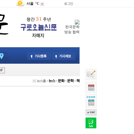
서울
°C
로그인
.
한국문학
방송 협력
뉴스
문화
문학
책
뉴스홈
>
>
>
>