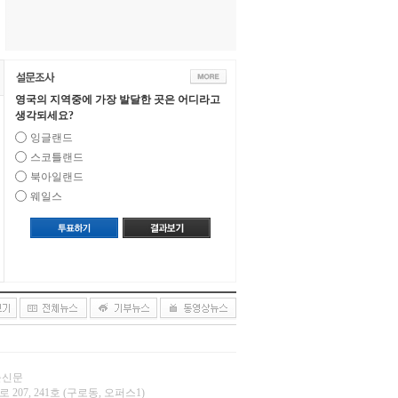
영국의 지역중에 가장 발달한 곳은 어디라고
생각되세요?
잉글랜드
스코틀랜드
북아일랜드
웨일스
오늘신문
 207, 241호 (구로동, 오퍼스1)