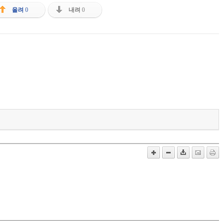
올려
0
내려
0