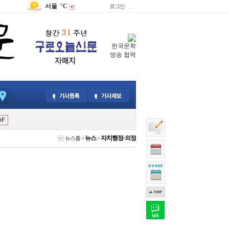
서울
°C
로그인
.
한국문학
방송 협력
뉴스
자치행정·의정
뉴스홈
>
>