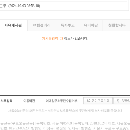
택근무’
(2024-10-03 08:53:18)
자유게시판
여행갤러리
독자투고
유머마당
칭찬합시다
게시판영역_02
정보가 없습니다.
서울오늘신문의 모든 컨텐츠는 저작권법 보호를 받으며, 무단복제 및 복사 배포를 금합니다
신문(구로오늘신문) | 등록번호: 서울 아05469 | 등록일자: 2018.10.24 | 제호: 서울
호: 812-53-00923 | 발행인: 이성용 | 편집인: 안재동 | 발행소: 서울시 구로구 구로중앙로