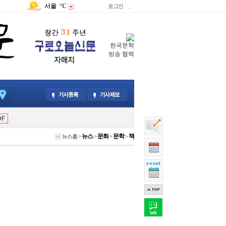
서울
°C
로그인
.
한국문학
방송 협력
뉴스
문화
문학
책
뉴스홈
>
>
>
>