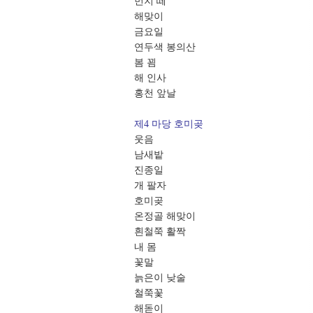
먼지 떼
해맞이
금요일
연두색 봉의산
봄 꾐
해 인사
홍천 앞날
제4 마당 호미곶
웃음
남새밭
진종일
개 팔자
호미곶
온정골 해맞이
흰철쭉 활짝
내 몸
꽃말
늙은이 낮술
철쭉꽃
해돋이