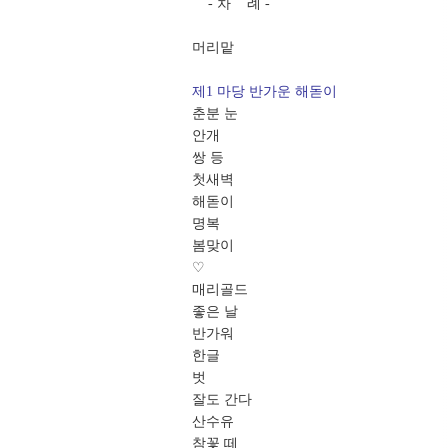
- 차 례 -
머리맡
제1 마당 반가운 해돋이
춘분 눈
안개
쌍 등
첫새벽
해돋이
명복
봄맞이
♡
매리골드
좋은 날
반가워
한글
벗
잘도 간다
산수유
참꽃 떼