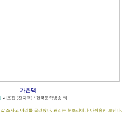
가촌댁
진
시조집 (전자책) / 한국문학방송 刊
 잘 쓰자고 머리를 굴려봤다. 째리는 눈초리에다 아쉬움만 보탠다.