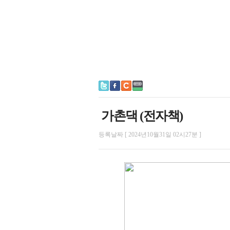
가촌댁 (전자책)
등록날짜 [ 2024년10월31일 02시27분 ]