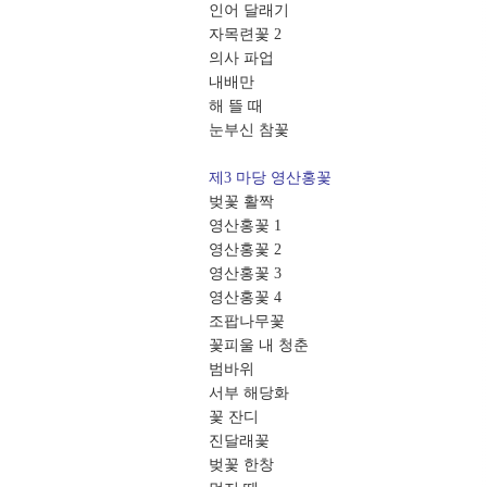
인어 달래기
자목련꽃 2
의사 파업
내배만
해 뜰 때
눈부신 참꽃
제3 마당 영산홍꽃
벚꽃 활짝
영산홍꽃 1
영산홍꽃 2
영산홍꽃 3
영산홍꽃 4
조팝나무꽃
꽃피울 내 청춘
범바위
서부 해당화
꽃 잔디
진달래꽃
벚꽃 한창