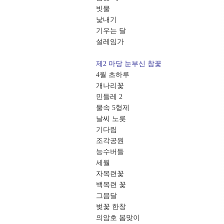
빗물
낯내기
기우는 달
설레임가
제2 마당 눈부신 참꽃
4월 초하루
개나리꽃
민들레 2
물속 5형제
날씨 노릇
기다림
조각공원
능수버들
세월
자목련꽃
백목련 꽃
그믐달
벚꽃 한창
의암호 봄맞이