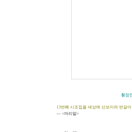
황장
13번째 시조집을 세상에 선보이려 번갈아
― <머리맡>