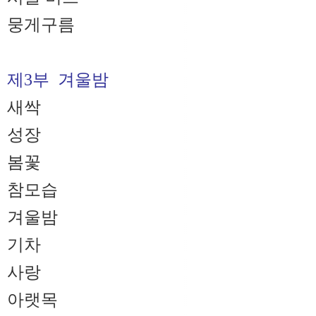
뭉게구름
제3부 겨울밤
새싹
성장
봄꽃
참모습
겨울밤
기차
사랑
아랫목