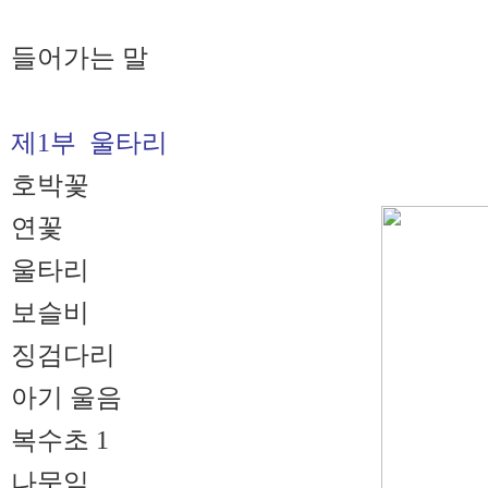
들어가는 말
제1부 울타리
호박꽃
연꽃
울타리
보슬비
징검다리
아기 울음
복수초 1
나뭇잎