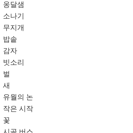
옹달샘
소나기
무지개
밥솥
감자
빗소리
벌
새
유월의 논
작은 시작
꽃
시골 버스