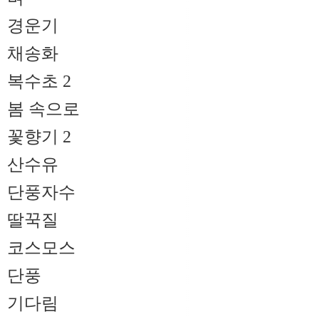
경운기
채송화
복수초 2
봄 속으로
꽃향기 2
산수유
단풍자수
딸꾹질
코스모스
단풍
기다림