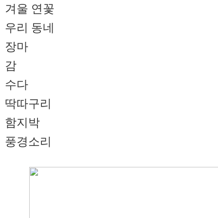
겨울 연꽃
우리 동네
장마
감
수다
딱따구리
함지박
풍경소리