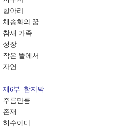
항아리
채송화의 꿈
참새 가족
성장
작은 뜰에서
자연
제6부 함지박
주름만큼
존재
허수아미