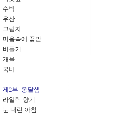
수박
우산
그림자
마음속에 꽃밭
비둘기
개울
봄비
제2부 옹달샘
라일락 향기
눈 내린 아침