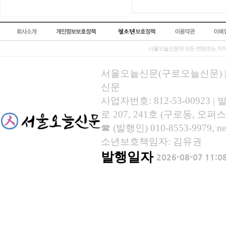
서울오늘신문의 모든 컨텐츠는 저작
서울오늘신문(구로오늘신문) | 등록
신문
사업자번호: 812-53-00923
로 207, 241호 (구로동, 오퍼스
☎ (발행인) 010-8553-9979, new
소년보호책임자: 김유권
발행일자