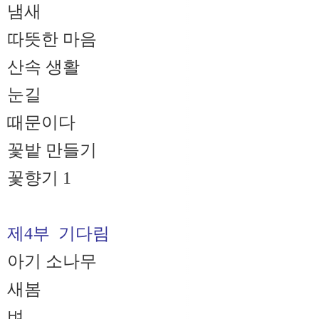
냄새
따뜻한 마음
산속 생활
눈길
때문이다
꽃밭 만들기
꽃향기 1
제4부 기다림
아기 소나무
새봄
벼