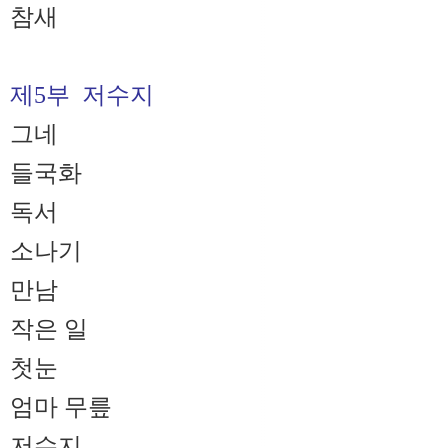
참새
제5부 저수지
그네
들국화
독서
소나기
만남
작은 일
첫눈
엄마 무릎
저수지