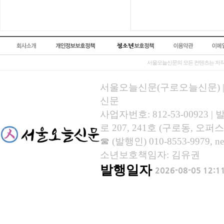
서울오늘신문의 모든 컨텐츠는 저작
서울오늘신문(구로오늘신문) | 등록
신문
사업자번호: 812-53-00923
로 207, 241호 (구로동, 오퍼스
☎ (발행인) 010-8553-9979, new
소년보호책임자: 김유권
발행일자