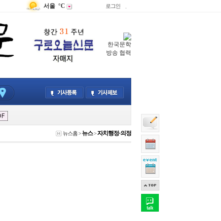
서울
°C
로그인
.
한국문학
방송 협력
뉴스
자치행정·의정
뉴스홈
>
>