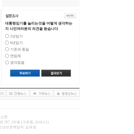
대통령임기를 늘리는것을 어떻게 생각하는
지 시민여러분의 의견을 듣습니다
2년임기
6년임기
기존과 동일
연임제
생각없음
오늘신문
 207, 241호 (구로동, 오퍼스1)
.net | 청소년보호책임자: 김유권