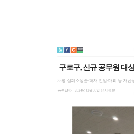
구로구, 신규 공무원 대상
33명 심폐소생술‧화재 진압‧대피 등 재난
등록날짜 [ 2024년12월05일 14시41분 ]