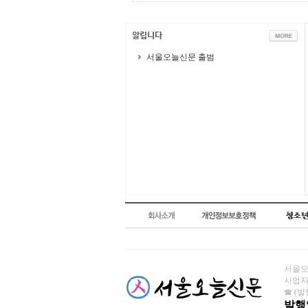
서울오늘신문 출범
서울오늘
사업자번
☎ (발행
발행