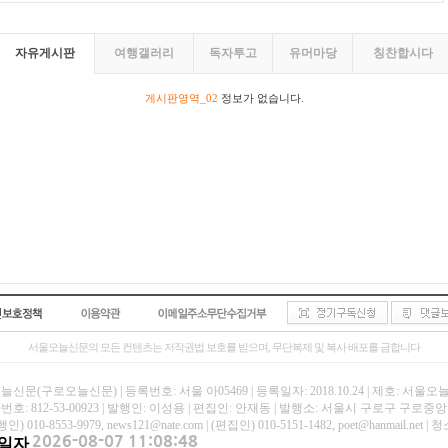
자유게시판
여행갤러리
독자투고
유머마당
칭찬합시다
게시판영역_02
정보가 없습니다.
서울오늘신문의 모든 컨텐츠는 저작권법 보호를 받으며, 무단복제 및 복사 배포를 금합니다
신문(구로오늘신문) | 등록번호: 서울 아05469 | 등록일자: 2018.10.24 | 제호: 서울
호: 812-53-00923 | 발행인: 이성용 | 편집인: 안재동 | 발행소: 서울시 구로구 구로중앙로
인) 010-8553-9979, news121@nate.com | (편집인) 010-5151-1482, poet@hanmail
일자