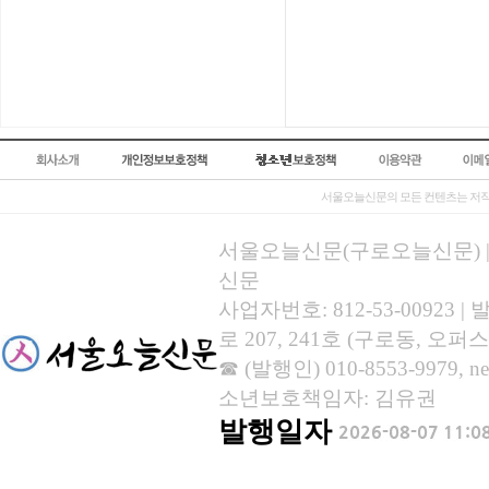
서울오늘신문의 모든 컨텐츠는 저작
서울오늘신문(구로오늘신문) | 등록
신문
사업자번호: 812-53-00923
로 207, 241호 (구로동, 오퍼스
☎ (발행인) 010-8553-9979, new
소년보호책임자: 김유권
발행일자