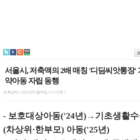
서울시, 저축액의 2배 매칭 '디딤씨앗통장
약아동 자립 동행
등록날짜 [ 2025년01월06일 11시35분 ]
- 보호대상아동('24년)→기초생활
(차상위·한부모) 아동('25년)