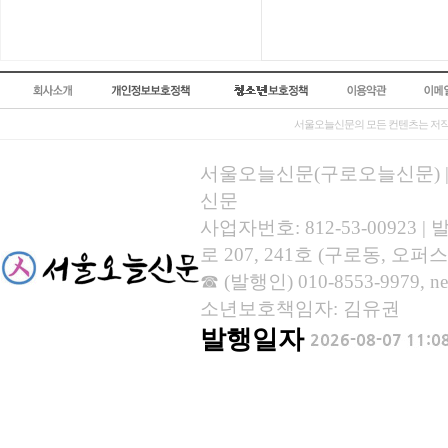
서울오늘신문의 모든 컨텐츠는 저작
서울오늘신문(구로오늘신문) | 등록
신문
사업자번호: 812-53-00923
로 207, 241호 (구로동, 오퍼스
☎ (발행인) 010-8553-9979, new
소년보호책임자: 김유권
발행일자