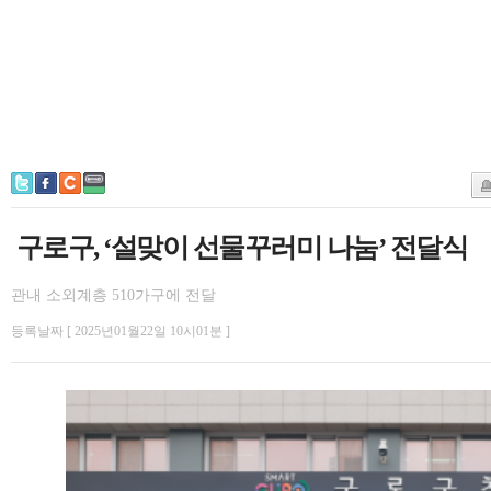
구로구, ‘설맞이 선물꾸러미 나눔’ 전달식
관내 소외계층 510가구에 전달
등록날짜 [ 2025년01월22일 10시01분 ]