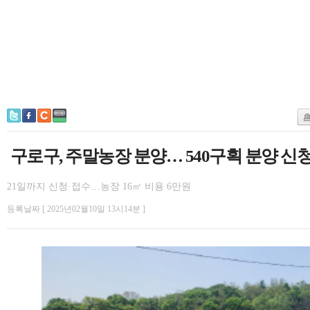
구로구, 주말농장 분양… 540구획 분양 신
21일까지 신청·접수…농장 16㎡ 비용 6만원
등록날짜 [ 2025년02월10일 13시14분 ]