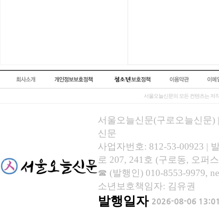
서울오늘신문의 모든 컨텐츠는 저작
서울오늘신문(구로오늘신문) | 등록
신문
사업자번호: 812-53-00923
로 207, 241호 (구로동, 오퍼스
☎ (발행인) 010-8553-9979, new
소년보호책임자: 김유권
발행일자