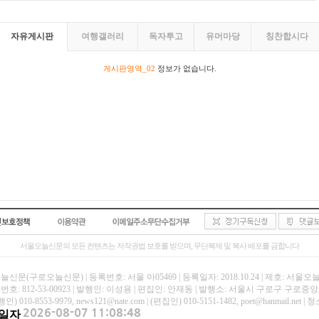
자유게시판
여행갤러리
독자투고
유머마당
칭찬합시다
게시판영역_02
정보가 없습니다.
서울오늘신문의 모든 컨텐츠는 저작권법 보호를 받으며, 무단복제 및 복사 배포를 금합니다
신문(구로오늘신문) | 등록번호: 서울 아05469 | 등록일자: 2018.10.24 | 제호: 서울
호: 812-53-00923 | 발행인: 이성용 | 편집인: 안재동 | 발행소: 서울시 구로구 구로중앙로
인) 010-8553-9979, news121@nate.com | (편집인) 010-5151-1482, poet@hanmail
일자