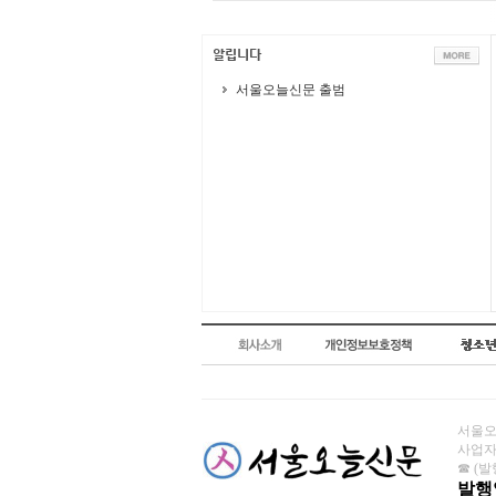
서울오늘신문 출범
서울오늘
사업자번
☎ (발행
발행