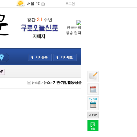
서울
°C
로그인
.
한국문학
방송 협력
뉴스
기관·기업활동/상품
뉴스홈
>
>