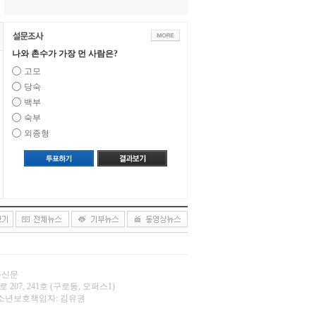
나와 촌수가 가장 먼 사람은?
고모
당숙
백부
숙부
외종형
오늘신문
 207, 241호 (구로동, 오퍼스1)
.net | 청소년보호책임자: 김유권